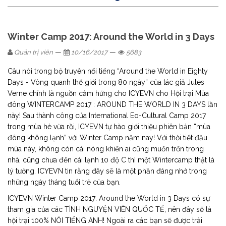
Winter Camp 2017: Around the World in 3 Days
—
—
Quản trị viên
10/16/2017
5683
Câu nói trong bộ truyên nổi tiếng “Around the World in Eighty
Days - Vòng quanh thế giới trong 80 ngày” của tác giả Jules
Verne chính là nguồn cảm hứng cho ICYEVN cho Hội trại Mùa
đông WINTERCAMP 2017 : AROUND THE WORLD IN 3 DAYS lần
này! Sau thành công của International Eo-Cultural Camp 2017
trong mùa hè vừa rồi, ICYEVN tự hào giới thiệu phiên bản “mùa
đông không lạnh” với Winter Camp năm nay! Với thời tiết đầu
mùa này, không còn cái nóng khiến ai cũng muốn trốn trong
nhà, cũng chưa đến cái lạnh 10 độ C thì một Wintercamp thật là
lý tưởng. ICYEVN tin rằng đây sẽ là một phần đáng nhớ trong
những ngày tháng tuổi trẻ của bạn.
ICYEVN Winter Camp 2017: Around the World in 3 Days có sự
tham gia của các TÌNH NGUYỆN VIÊN QUỐC TẾ, nên đây sẽ là
hội trại 100% NÓI TIẾNG ANH! Ngoài ra các bạn sẽ được trải