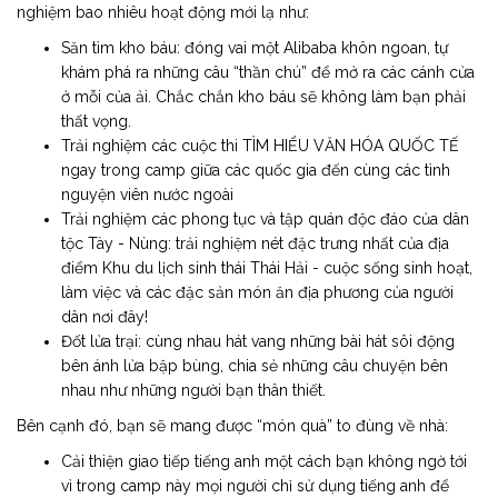
nghiệm bao nhiêu hoạt động mới lạ như:
Săn tìm kho báu: đóng vai một Alibaba khôn ngoan, tự
khám phá ra những câu “thần chú” để mở ra các cánh cửa
ở mỗi của ải. Chắc chắn kho báu sẽ không làm bạn phải
thất vọng.
Trải nghiệm các cuộc thi TÌM HIỂU VĂN HÓA QUỐC TẾ
ngay trong camp giữa các quốc gia đến cùng các tình
nguyện viên nước ngoài
Trải nghiệm các phong tục và tập quán độc đáo của dân
tộc Tày - Nùng: trải nghiệm nét đặc trưng nhất của địa
điểm Khu du lịch sinh thái Thái Hải - cuộc sống sinh hoạt,
làm việc và các đặc sản món ăn địa phương của người
dân nơi đây!
Đốt lửa trại: cùng nhau hát vang những bài hát sôi động
bên ánh lửa bập bùng, chia sẻ những câu chuyện bên
nhau như những người bạn thân thiết.
Bên cạnh đó, bạn sẽ mang được “món quà” to đùng về nhà:
Cải thiện giao tiếp tiếng anh một cách bạn không ngờ tới
vì trong camp này mọi người chỉ sử dụng tiếng anh để