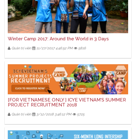
Winter Camp 2017: Around the World in 3 Days
Quản trị viên
11/27/2017 4:46:52 PM
5816
[FOR VIETNAMESE ONLY ] ICYE VIETNAM'S SUMMER
PROJECT RECRUITMENT 2018
Quản trị viên
3/12/2018 3:46:12 PM
5725