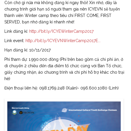
Còn chờ gì nữa mà không đăng kí ngay thôi! Xin nhớ, đây là
chương trình giới hạn số người tham gia nên ICYEVN sẽ tuyển
thành viên Winter camp theo tiêu chí FIRST COME, FIRST
SERVED, bạn nhớ đăng kí nhanh nhé!
Link đăng kí:
http://bit.ly/ICYEWinterCamp2017
Link event:
http://bit.ly/ICYEVNWinterCamp2017E...
Hạn đăng kí: 10/11/2017
Phí tham dự: 1.990.000 đồng (Phí trên bao gồm cả chi phí ăn, ở
di chuyển 2 chiều đến địa điểm tổ chức cùng với Ban Tổ chức,
giấy chứng nhận, áo chương trình và chi phí hỗ trợ khác cho trại
hè)
Điện thoại liên hệ: 098.1769.248 (Xuân)- 096.600.1080 (Linh)