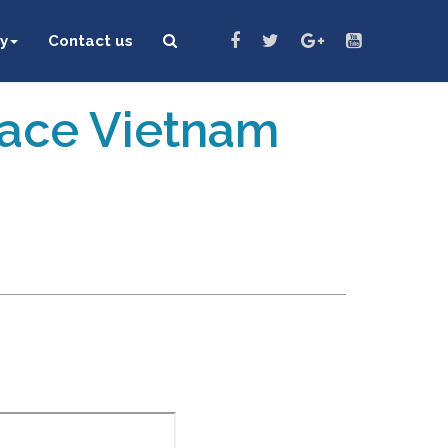
y
Contact us
eace Vietnam