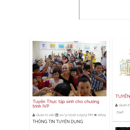
TUYỂN
Tuyển Thực tập sinh cho chương
Quản trị
trình IVP
7546
Quản trị viên
10/3/2016 2:29:03 PM
6605
THÔNG TIN TUYỂN DỤNG