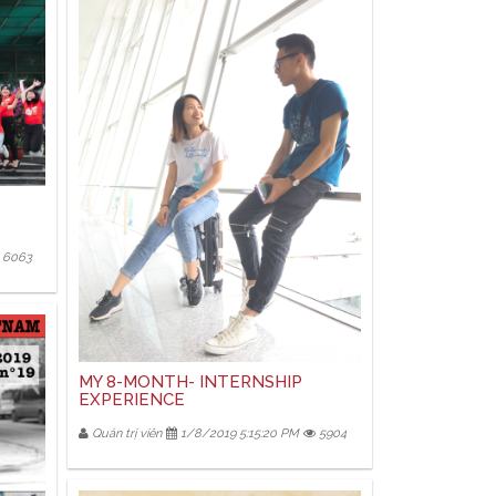
6063
MY 8-MONTH- INTERNSHIP
EXPERIENCE
Quản trị viên
1/8/2019 5:15:20 PM
5904