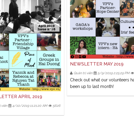
NEWSLETTER MAY 2019
Quản trị viên
5/9/2019 2:25:29 PM
Check out what our volunteers h
been up to last month!
ETTER APRIL 2019
 viên
4/10/2019 11:21:20 AM
5626