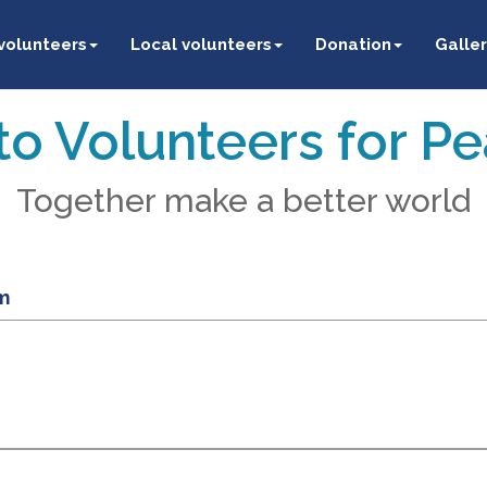
 volunteers
Local volunteers
Donation
Galler
o Volunteers for P
Together make a better world
m