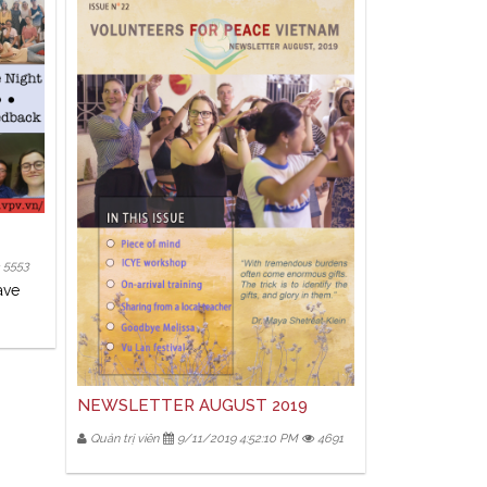
5553
ave
NEWSLETTER AUGUST 2019
Quản trị viên
9/11/2019 4:52:10 PM
4691