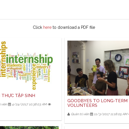
Click
here
to download a PDF file
 THỰC TẬP SINH
GOODBYES TO LONG-TERM
 viên
4/24/2017 10:38:03 AM
VOLUNTEERS
Quản trị viên
11/3/2017 11:18:05 AM