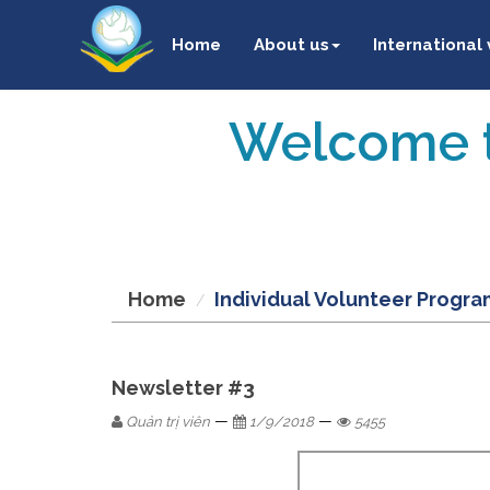
Home
About us
International
Welcome t
Home
Individual Volunteer Progra
Newsletter #3
—
—
Quản trị viên
1/9/2018
5455