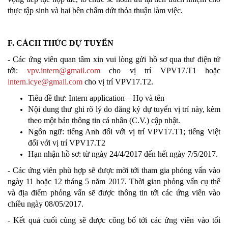
thực tập sinh và hai bên chấm dứt thỏa thuận làm việc.
F. CÁCH THỨC DỰ TUYỂN
- Các ứng viên quan tâm xin vui lòng gửi hồ sơ qua thư điện tử
tới:
vpv.intern@gmail.com
cho vị trí VPV17.T1 hoặc
intern.icye@gmail.com
cho vị trí VPV17.T2.
Tiêu đề thư: Intern application – Họ và tên
Nội dung thư ghi rõ lý do đăng ký dự tuyển vị trí này, kèm
theo một bản thông tin cá nhân (C.V.) cập nhật.
Ngôn ngữ: tiếng Anh đối với vị trí VPV17.T1; tiếng Việt
đối với vị trí VPV17.T2
Hạn nhận hồ sơ: từ ngày 24/4/2017 đến hết ngày 7/5/2017.
- Các ứng viên phù hợp sẽ được mời tới tham gia phỏng vấn vào
ngày 11 hoặc 12 tháng 5 năm 2017. Thời gian phỏng vấn cụ thể
và địa điểm phỏng vấn sẽ được thông tin tới các ứng viên vào
chiều ngày 08/05/2017.
- Kết quả cuối cùng sẽ được công bố tới các ứng viên vào tối