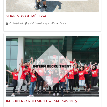
SHARINGS OF MÉLISSA
Quản trị viên
5/16/2018 4:25:22 PM
6067
INTERN RECRUITMENT – JANUARY 2019