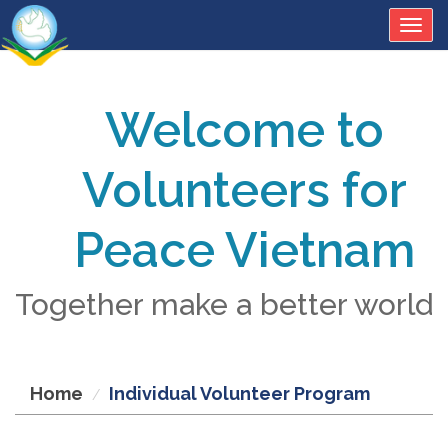
Togg
navig
Welcome to
Volunteers for
Peace Vietnam
Together make a better world
Home
Individual Volunteer Program