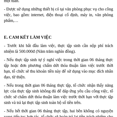
một tuần.
- Được sử dụng những thiết bị có tại văn phòng phục vụ cho công
việc, bao gồm: internet, điện thoại cố định, máy in, văn phòng
phẩm,…
E. CAM KẾT LÀM VIỆC
- Trước khi bắt đầu làm việc, thực tập sinh cần nộp phí trách
nhiệm là 500.000đ (Năm trăm nghìn đồng).
- Nếu thực tập sinh tự ý nghỉ việc trong thời gian 06 tháng thực
tập hoặc đơn phương chấm dứt thỏa thuận làm việc trước thời
hạn, tổ chức sẽ thu khoản tiền này để sử dụng vào mục đích nhân
đạo, từ thiện.
- Nếu trong thời gian 06 tháng thực tập, tổ chức nhận thấy năng
lực của thực tập sinh không đủ để đáp ứng yêu cầu công việc, tổ
chức sẽ chấm dứt thỏa thuận làm việc trước thời hạn với thực tập
sinh và trả lại thực tập sinh toàn bộ số tiền trên.
- Nếu hết thời gian 06 tháng thực tập, hai bên không có nguyện
vọng tiếp tục hợp tác, tổ chức sẽ hoàn trả lại tiền trách nhiệm cho