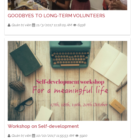
GOODBYES TO LONG-TERM VOLUNTEERS
Quản trị viên
11/3/2017 11:18:05 AM
6938
Workshop on Self-development
Quản trị viên
10/10/2017 11:55:53 AM
5920